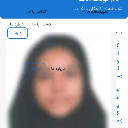
تماس با ما
تماس با ما
درباره ما
ورود
اطلاعات
کودک
نام
دنیا
ورود
ه ما
کودک:
کد
کودک:
bani-
5092
دسته