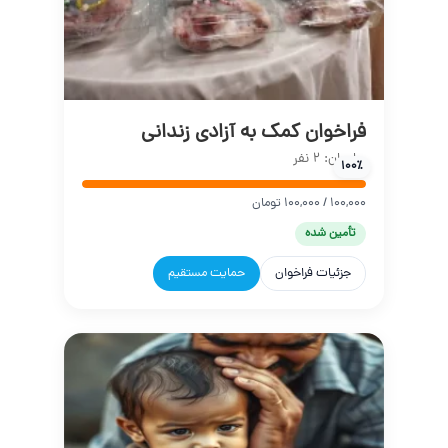
فراخوان کمک به آزادی زندانی
حامیان: 2 نفر
100٪
100,000 / 100,000 تومان
تأمین شده
جزئیات فراخوان
حمایت مستقیم