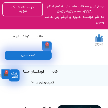
مع آوری صدقات ماه صفر به نفع ایتام.
در صدقه شریک
شوید
5057-8570-0001-2728
ه نام موسسه خیریه و ایتام بنی هاشم
ضوی
خانه
کودکـــان مـــا
0
کمک آنلاین
خانه
کودکـــان مـــا
0
کمک
آنلاین
کمپین‌های ما