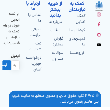
ارتباط با
کمک به
از خیریه
ما
نیازمندان
بیشتر
با ثبت
تماس با
بدانید
کمک
ایمیل
ما
آنلاین
درباره ما
خود، در راه
معرفی
کودکان ما
مطالب
کمک به
نیازمند
نیازمندان
کمپین‌های
گزارش
ثبت
قدم بردارید
ما
عملکرد
شکایات
آرزوهــــا
سوالات
ایمیل
درخواست
متداول
جهیزیه
آسان
© ۱۴۰۵| کلیه حقوق مادی و معنوی متعلق به سایت خیریه
بنی هاشم رضوی می‌باشد.