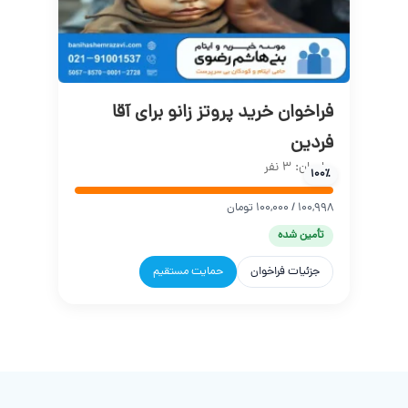
فراخوان خرید پروتز زانو برای آقا
فردین
حامیان: 3 نفر
100٪
100,998 / 100,000 تومان
تأمین شده
جزئیات فراخوان
حمایت مستقیم