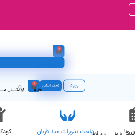
0
0
ورود
کمک آنلاین
خانه
کودکـــان مـــ
ن ها
پرداخت نذورات عید قربان
کودکا
تماس با ما
درباره ما