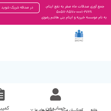
جمع آوری صدقات ماه صفر به نفع ایتام.
در صدقه شریک شوید
5057-8570-0001-2728
به نام موسسه خیریه و ایتام بنی هاشم رضوی
حساب من
کمپی
خانه
کودکـــان مـــا
کمپین‌های ما