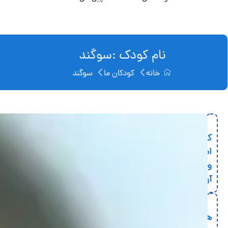
نام کودک :سوگند
خانه
کودکان ما
سوگند
کمپین
امید
و
آرزوها
همین